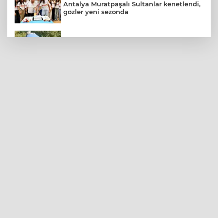
Antalya Muratpaşalı Sultanlar kenetlendi,
gözler yeni sezonda
Bursa Nilüfer'de beton mikserinden
kamu alanına döküme 150 bin TL ceza
Bakan Göktaş: Terörsüz Türkiye ile barışın
ve istikrarın güçlendiği gelecek
hedefliyoruz
Konya Karatay'da Kur'an kurslarında dart
turnuvası heyecanı
Yelkencilerin zorlu mücadelesi ilk günde
nefes kesti