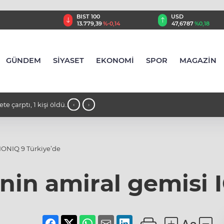
TRY
BIST 100
USD
,55
%2,59
13.779,39
%-0,14
47,6787
%0,18
GÜNDEM
SİYASET
EKONOMİ
SPOR
MAGAZİN
 çarptı, 1 kişi öldü,
10:32 - ABD Genelkurmay Başkanı Cain
‹
›
yolu" aradığı iddia edildi
 IONIQ 9 Türkiye’de
inin amiral gemisi 