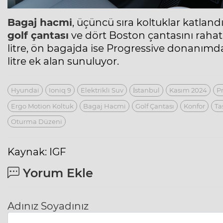
Bagaj hacmi
, üçüncü sıra koltuklar katlandı
golf çantası
ve dört Boston çantasını rahatl
litre, ön bagajda ise Progressive donanımda
litre ek alan sunuluyor.
Hyundai
Ioniq 9
Elektrikli Suv
İstanbul
Kasım 2024
P
Ergo Motion Koltuk
Bagaj Hacmi
Golf Çantası
Konfor
Ta
Oturma Düzeni
Kaynak: IGF
Yorum Ekle
Adınız Soyadınız