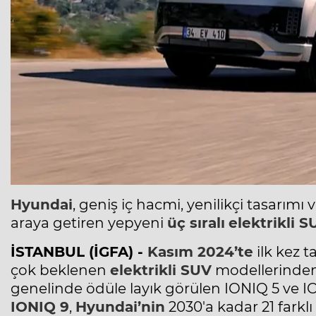
Hyundai
, geniş iç hacmi, yenilikçi tasarım
araya getiren yepyeni
üç sıralı
elektrikli S
İSTANBUL (İGFA) -
Kasım 2024’te
ilk kez t
çok beklenen
elektrikli SUV
modellerinden 
genelinde ödüle layık görülen IONIQ 5 ve I
IONIQ 9
,
Hyundai’nin
2030'a kadar 21 farkl