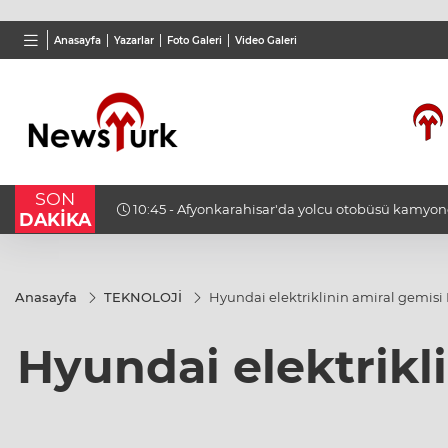
BGN
VND
GAU/
Anasayfa
Yazarlar
Foto Galeri
Video Galeri
27,9743
%-0,22
0,0018
%0,32
6.660
SON
yar lira
10:45 - Afyonkarahisar'da yolcu otobüsü kamyonete
DAKİKA
15 kişi yaralandı
Anasayfa
TEKNOLOJİ
Hyundai elektriklinin amiral gemisi
Hyundai elektrikl