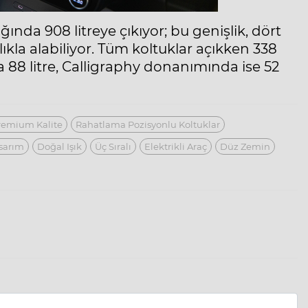
ğında 908 litreye çıkıyor; bu genişlik, dört
ıkla alabiliyor. Tüm koltuklar açıkken 338
 88 litre, Calligraphy donanımında ise 52
remium Kalite
Rahatlama Pozisyonlu Koltuklar
sarım
Doğal Işık
Üç Sıralı
Elektrikli Araç
Düz Zemin