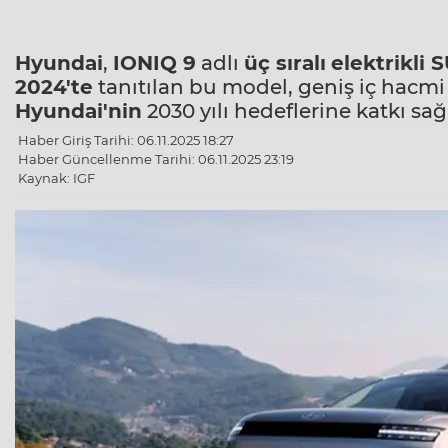
Hyundai
,
IONIQ 9
adlı
üç sıralı
elektrikli 
2024'te
tanıtılan bu model, geniş iç hacmi
Hyundai'nin
2030 yılı hedeflerine katkı sağ
Haber Giriş Tarihi: 06.11.2025 18:27
Haber Güncellenme Tarihi: 06.11.2025 23:19
Kaynak: IGF