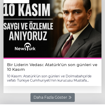
Bir Liderin Vedası: Atatürk'ün son günleri ve
10 Kasım
10 Kasım: Atatürk'ün son günleri ve Dolmabahçe'de
vefatı ​Türkiye Cumhuriyeti'nin kurucusu Mustafa
Kemal Atatürk'ün ebediyete intikalinin üzerinden yıllar
geçti. Her 10 Kasım, milletin ona olan derin saygısının
ve minnetinin tazelendiği bir anma günü olmaya
devam ediyor. Bu anlamlı günde, Atatürk'ün son
Daha Fazla Göster
günleri, Dolmabahçe Sarayı'ndaki son anları ve bir