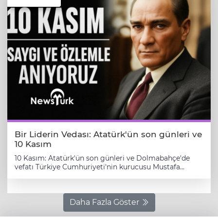
Bir Liderin Vedası: Atatürk'ün son günleri ve
10 Kasım
10 Kasım: Atatürk'ün son günleri ve Dolmabahçe'de
vefatı ​Türkiye Cumhuriyeti'nin kurucusu Mustafa
Kemal Atatürk'ün ebediyete intikalinin üzerinden yıllar
geçti. Her 10 Kasım, milletin ona olan derin saygısının
ve minnetinin tazelendiği bir anma günü olmaya
devam ediyor. Bu anlamlı günde, Atatürk'ün son
Daha Fazla Göster
günleri, Dolmabahçe Sarayı'ndaki son anları ve bir