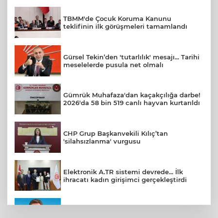
TBMM'de Çocuk Koruma Kanunu
teklifinin ilk görüşmeleri tamamlandı
Gürsel Tekin’den 'tutarlılık' mesajı... Tarihi
meselelerde pusula net olmalı
Gümrük Muhafaza'dan kaçakçılığa darbe!
2026'da 58 bin 519 canlı hayvan kurtarıldı
CHP Grup Başkanvekili Kılıç’tan
'silahsızlanma' vurgusu
Elektronik A.TR sistemi devrede... İlk
ihracatı kadın girişimci gerçekleştirdi
CHP Bahçelievler'de yeni dönem