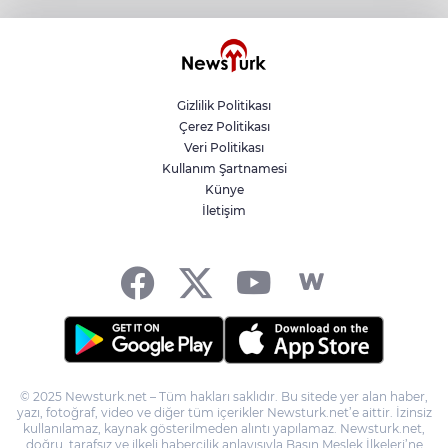
Kayseri Talas Yeni Dünya ERVA Spor
Okulu açıldı
Gizlilik Politikası
Çerez Politikası
BNP Paribas Cardif Türkiye'nin İç
Veri Politikası
Denetim Direktörü Mustafa Güneş oldu
Kullanım Şartnamesi
Künye
İletişim
Kocaeli’de adrenalin zirve yapacak
© 2025 Newsturk.net – Tüm hakları saklıdır. Bu sitede yer alan haber,
yazı, fotoğraf, video ve diğer tüm içerikler Newsturk.net’e aittir. İzinsiz
kullanılamaz, kaynak gösterilmeden alıntı yapılamaz. Newsturk.net,
doğru, tarafsız ve ilkeli habercilik anlayışıyla Basın Meslek İlkeleri’ne