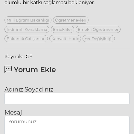
olumlu bir katkı sağlaması bekleniyor.
Millî Eğitim Bakanlığı
Öğretmenevleri
Indirimli Konaklama
Emekliler
Emekli Öğretmenler
Bakanlık Çalışanları
Kahvaltı Hariç
Yer Değişikliği
Kaynak: IGF
Yorum Ekle
Adınız Soyadınız
Mesaj