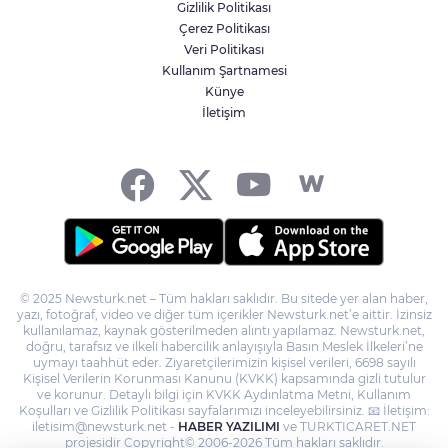
Gizlilik Politikası
Çerez Politikası
TÜGVA Kayseri, Memduh Büyükkılıç'ı
Veri Politikası
ağırladı
Kullanım Şartnamesi
Künye
İletişim
Yurtta bugün hava nasıl olacak?
© 2025 Newsturk.net – Tüm hakları saklıdır. Bu sitede yer alan haber,
yazı, fotoğraf, video ve diğer tüm içerikler Newsturk.net’e aittir. İzinsiz
kullanılamaz, kaynak gösterilmeden alıntı yapılamaz. Newsturk.net,
doğru, tarafsız ve ilkeli habercilik anlayışıyla Basın Meslek İlkeleri’ne
uymayı taahhüt eder. Ziyaretçilerimizin kişisel verileri, 6698 sayılı
Kişisel Verilerin Korunması Kanunu (KVKK) kapsamında gizli tutulur
ve korunur. Detaylı bilgi için KVKK Aydınlatma Metni, Kullanım
Koşulları ve Gizlilik Politikası sayfalarımızı inceleyebilirsiniz. 📧 İletişim:
iletisim@newsturk.net -
HABER YAZILIMI
ve TURKTICARET.NET
projesidir Copyright© 2006-2026 Tüm hakları saklıdır.