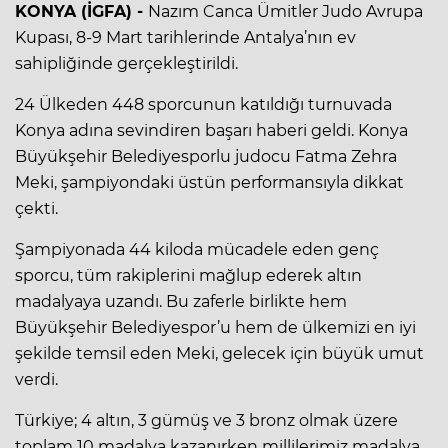
KONYA (İGFA) -
Nazım Canca Ümitler Judo Avrupa
Kupası, 8-9 Mart tarihlerinde Antalya’nın ev
sahipliğinde gerçekleştirildi.
24 Ülkeden 448 sporcunun katıldığı turnuvada
Konya adına sevindiren başarı haberi geldi. Konya
Büyükşehir Belediyesporlu judocu Fatma Zehra
Meki, şampiyondaki üstün performansıyla dikkat
çekti.
Şampiyonada 44 kiloda mücadele eden genç
sporcu, tüm rakiplerini mağlup ederek altın
madalyaya uzandı. Bu zaferle birlikte hem
Büyükşehir Belediyespor’u hem de ülkemizi en iyi
şekilde temsil eden Meki, gelecek için büyük umut
verdi.
Türkiye; 4 altın, 3 gümüş ve 3 bronz olmak üzere
toplam 10 madalya kazanırken millilerimiz madalya