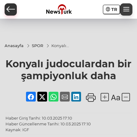
TR
a
Anasayfa
SPOR
Konyalı
judoculardan
bir
Konyalı judoculardan bir
şampiyonluk
daha
şampiyonluk daha
Haber Giriş Tarihi: 10.03.2025 17:10
Haber Güncellenme Tarihi: 10.03.2025 17:10
Kaynak: IGF