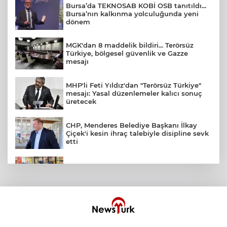
Bursa’da TEKNOSAB KOBİ OSB tanıtıldı...
Bursa’nın kalkınma yolculuğunda yeni
dönem
MGK'dan 8 maddelik bildiri... Terörsüz
Türkiye, bölgesel güvenlik ve Gazze
mesajı
MHP'li Feti Yıldız'dan "Terörsüz Türkiye"
mesajı: Yasal düzenlemeler kalıcı sonuç
üretecek
CHP, Menderes Belediye Başkanı İlkay
Çiçek'i kesin ihraç talebiyle disipline sevk
etti
İzmir Güzelbahçe Zabıtası'ndan kapsamlı
gıda denetimi
İzmir Karabağlar Meclisi'nde komisyonlar
yeniden şekillendi