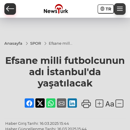
TR
a
Anasayfa
SPOR
Efsane milli
futbolcunun
adı
Efsane milli futbolcunun
İstanbul'da
yaşatılacak
adı İstanbul'da
yaşatılacak
Haber Giriş Tarihi: 16.03.2025 15:44
Haber Güncellenme Tarihi: 16.03.2025 15:44