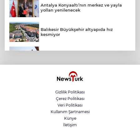
Antalya Konyaaltı’nın merkez ve yayla
yolları yenilenecek
Balıkesir Büyükşehir altyapıda hız
kesmiyor
Antalya Büyükşehir zor gününde de
vatandaşın yanında
Kırgız Cumhuriyeti Antalya Başkonsolosu
Başkan Vekili Özdemir’i ziyaret etti
Gizlilik Politikası
Çerez Politikası
ABB'den mevsimlik tarım işçilerine
Veri Politikası
sağlık buluşması
Kullanım Şartnamesi
Künye
İletişim
ATA Çiftliği’nde karabuğday hasadı
başladı