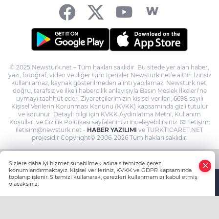
© 2025 Newsturk.net – Tüm hakları saklıdır. Bu sitede yer alan haber,
yazı, fotoğraf, video ve diğer tüm içerikler Newsturk.net’e aittir. İzinsiz
kullanılamaz, kaynak gösterilmeden alıntı yapılamaz. Newsturk.net,
doğru, tarafsız ve ilkeli habercilik anlayışıyla Basın Meslek İlkeleri’ne
uymayı taahhüt eder. Ziyaretçilerimizin kişisel verileri, 6698 sayılı
Kişisel Verilerin Korunması Kanunu (KVKK) kapsamında gizli tutulur
ve korunur. Detaylı bilgi için KVKK Aydınlatma Metni, Kullanım
Koşulları ve Gizlilik Politikası sayfalarımızı inceleyebilirsiniz. 📧 İletişim:
iletisim@newsturk.net -
HABER YAZILIMI
ve TURKTICARET.NET
projesidir Copyright© 2006-2026 Tüm hakları saklıdır.
Sizlere daha iyi hizmet sunabilmek adına sitemizde çerez
konumlandırmaktayız. Kişisel verileriniz, KVKK ve GDPR kapsamında
toplanıp işlenir. Sitemizi kullanarak, çerezleri kullanmamızı kabul etmiş
olacaksınız.
Anasayfa
Haber Ara
Yazarlar