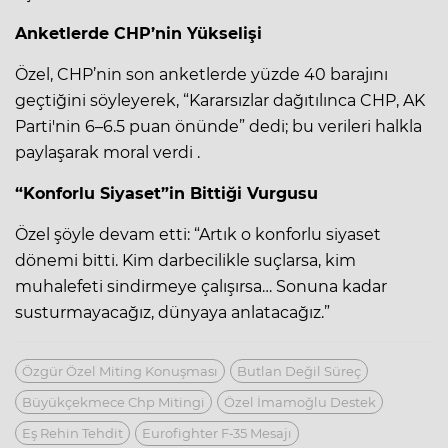
Anketlerde CHP’nin Yükselişi
Özel, CHP’nin son anketlerde yüzde 40 barajını
geçtiğini söyleyerek, “Kararsızlar dağıtılınca CHP, AK
Parti'nin 6–6.5 puan önünde” dedi; bu verileri halkla
paylaşarak moral verdi .
“Konforlu Siyaset”in Bittiği Vurgusu
Özel şöyle devam etti: “Artık o konforlu siyaset
dönemi bitti. Kim darbecilikle suçlarsa, kim
muhalefeti sindirmeye çalışırsa… Sonuna kadar
susturmayacağız, dünyaya anlatacağız.”
Özgür Özel Miting Konuşması
Butlan Değil Süreç
Büyükçekmece Chp Mitingi
Özel İmamoğlu Destek
Eş Rehin Tehdit
Eurofighter F‑35 Mesajı