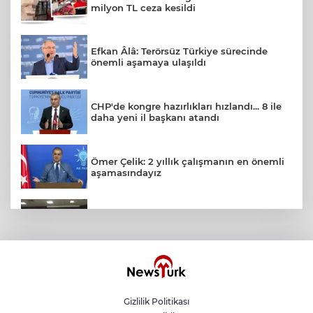
milyon TL ceza kesildi
Efkan Âlâ: Terörsüz Türkiye sürecinde
önemli aşamaya ulaşıldı
CHP'de kongre hazırlıkları hızlandı... 8 ile
daha yeni il başkanı atandı
Ömer Çelik: 2 yıllık çalışmanın en önemli
aşamasındayız
Satrançta Bursa farkı
15 Temmuz'un firari teröristi adliyeye
sevk edildi
Gizlilik Politikası