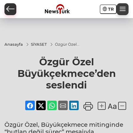
TR
a
Anasayfa
SİYASET
Özgür Özel
Büyükçekmece’den
seslendi
Özgür Özel
Büyükçekmece’den
seslendi
Özgür Özel, Büyükçekmece mitinginde
“butlan değil süreç” mesajıyla,