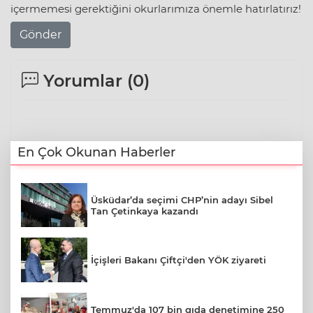
içermemesi gerektiğini okurlarımıza önemle hatırlatırız!
Gönder
Yorumlar (
0
)
En Çok Okunan Haberler
Üsküdar’da seçimi CHP’nin adayı Sibel
Tan Çetinkaya kazandı
İçişleri Bakanı Çiftçi'den YÖK ziyareti
Temmuz'da 107 bin gıda denetimine 250