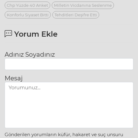
Chp Yüzde 40 Anket
Milletin Vicdanına Seslenme
Konforlu Siyaset Bitti
Tehditleri Deşifre Etti
Yorum Ekle
Adınız Soyadınız
Mesaj
Gönderilen yorumların küfür, hakaret ve suç unsuru