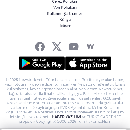
Çerez Politikası
Yaşlı ve engelli aylıkları artışlı hesaplarda
Veri Politikası
Kullanım Şartnamesi
Künye
İletişim
'Terörsüz Türkiye' kanun teklifi TBMM'ye
sunuldu
© 2025 Newsturk.net – Tüm hakları saklıdır. Bu sitede yer alan haber,
yazı, fotoğraf, video ve diğer tüm içerikler Newsturk.net’e aittir. İzinsiz
kullanılamaz, kaynak gösterilmeden alıntı yapılamaz. Newsturk.net,
doğru, tarafsız ve ilkeli habercilik anlayışıyla Basın Meslek İlkeleri’ne
uymayı taahhüt eder. Ziyaretçilerimizin kişisel verileri, 6698 sayılı
Kişisel Verilerin Korunması Kanunu (KVKK) kapsamında gizli tutulur
ve korunur. Detaylı bilgi için KVKK Aydınlatma Metni, Kullanım
Koşulları ve Gizlilik Politikası sayfalarımızı inceleyebilirsiniz. 📧 İletişim:
iletisim@newsturk.net -
HABER YAZILIMI
ve TURKTICARET.NET
projesidir Copyright© 2006-2026 Tüm hakları saklıdır.