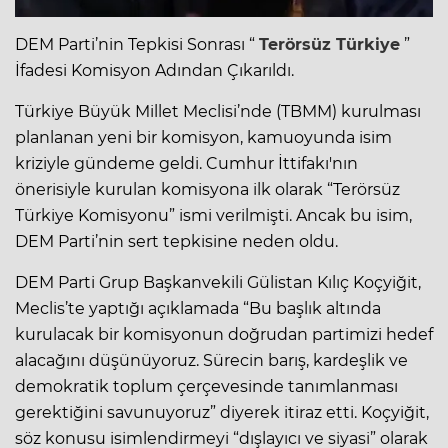
DEM Parti’nin Tepkisi Sonrası “
Terörsüz Türkiye
”
İfadesi Komisyon Adından Çıkarıldı.
Türkiye Büyük Millet Meclisi’nde (TBMM) kurulması
planlanan yeni bir komisyon, kamuoyunda isim
kriziyle gündeme geldi. Cumhur İttifakı'nın
önerisiyle kurulan komisyona ilk olarak “Terörsüz
Türkiye Komisyonu” ismi verilmişti. Ancak bu isim,
DEM Parti’nin sert tepkisine neden oldu.
DEM Parti Grup Başkanvekili Gülistan Kılıç Koçyiğit,
Meclis’te yaptığı açıklamada “Bu başlık altında
kurulacak bir komisyonun doğrudan partimizi hedef
alacağını düşünüyoruz. Sürecin barış, kardeşlik ve
demokratik toplum çerçevesinde tanımlanması
gerektiğini savunuyoruz” diyerek itiraz etti. Koçyiğit,
söz konusu isimlendirmeyi “dışlayıcı ve siyasi” olarak