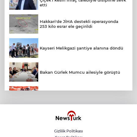
etti
Hakkari'de JİHA destekli operasyonda
253 kilo esrar ele geçirildi
Kayseri Melikgazi şantiye alanına döndü
Bakan Gürlek Mumcu ailesiyle görüştü
İzmir Büyükşehir’den Torbalı'da 'Kırmızı
Altın' mesaisi
Yelkencilerin zorlu mücadelesi ilk günde
nefes kesti
Gizlilik Politikası