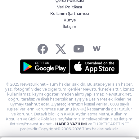
Çerez Politikası
İzmir Güzelbahçe Zabıtası'ndan kapsamlı
Veri Politikası
gıda denetimi
Kullanım Şartnamesi
Künye
İletişim
TÜGVA Kayseri, Memduh Büyükkılıç'ı
ağırladı
© 2025 Newsturk.net – Tüm hakları saklıdır. Bu sitede yer alan haber,
yazı, fotoğraf, video ve diğer tüm içerikler Newsturk.net’e aittir. İzinsiz
kullanılamaz, kaynak gösterilmeden alıntı yapılamaz. Newsturk.net,
doğru, tarafsız ve ilkeli habercilik anlayışıyla Basın Meslek İlkeleri’ne
uymayı taahhüt eder. Ziyaretçilerimizin kişisel verileri, 6698 sayılı
Kişisel Verilerin Korunması Kanunu (KVKK) kapsamında gizli tutulur
ve korunur. Detaylı bilgi için KVKK Aydınlatma Metni, Kullanım
Koşulları ve Gizlilik Politikası sayfalarımızı inceleyebilirsiniz. 📧 İletişim:
iletisim@newsturk.net -
HABER YAZILIMI
ve TURKTICARET.NET
projesidir Copyright© 2006-2026 Tüm hakları saklıdır.