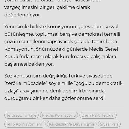
vazgeçilmesini bir geri çekilme olarak
değerlendiriyor.
Yeni isimle birlikte komisyonun görev alanı, sosyal
bütünleşme, toplumsal barış ve demokrasi temelli
çözüm süreçlerini kapsayacak şekilde tanımlandı.
Komisyonun, önümüzdeki günlerde Meclis Genel
Kurulu’nda resmi olarak kurulması ve çalışmalara
başlaması bekleniyor.
Söz konusu isim değişikliği, Türkiye siyasetinde
“terörle mücadele” söylemi ile “çoğulcu demokratik
uzlaşı” arayışının ne denli gerilimli bir sınırda
durduğunu bir kez daha gözler önüne serdi.
Terörsüz Türkiye
Meclis Komisyonu
Dem Parti Tepkisi
Mhp Komisyon Ismi
Kardeşlik Ve Dayanışma
Siyasi Kriz