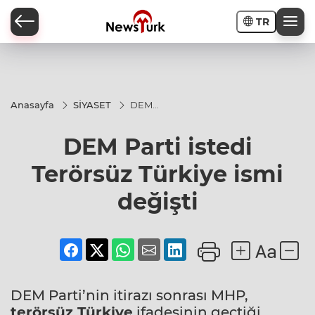
TR
a
Anasayfa
SİYASET
DEM
Parti
istedi
DEM Parti istedi
Terörsüz
Türkiye
ismi
Terörsüz Türkiye ismi
değişti
değişti
DEM Parti’nin itirazı sonrası MHP,
terörsüz Türkiye
ifadesinin geçtiği