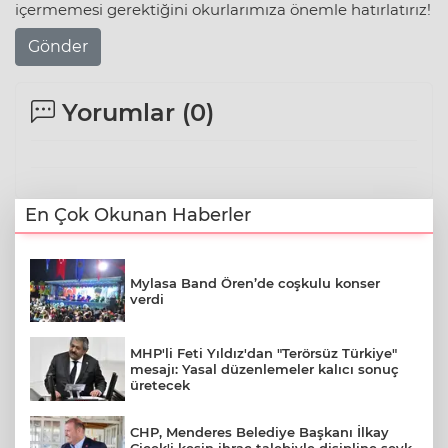
içermemesi gerektiğini okurlarımıza önemle hatırlatırız!
Gönder
Yorumlar (
0
)
En Çok Okunan Haberler
Mylasa Band Ören’de coşkulu konser
verdi
MHP'li Feti Yıldız'dan "Terörsüz Türkiye"
mesajı: Yasal düzenlemeler kalıcı sonuç
üretecek
CHP, Menderes Belediye Başkanı İlkay
Çiçek'i kesin ihraç talebiyle disipline sevk