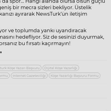
ya da spor… Hangi alanda olursa olsun güçlü
eniş bir mecra sizleri bekliyor. Üstelik
kanızı ayırarak NewsTurk’ün iletişim
yor ve toplumda yankı uyandıracak
masını hedefliyor. Siz de sesinizi duyurmak,
yorsanız bu fırsatı kaçırmayın!
”
urk Köşe Yazarı Başvuru
Dijital Köşe Yazarlığı
formu
Internet Gazeteciliği
Köşe Yazarlığı Başvuru Formu