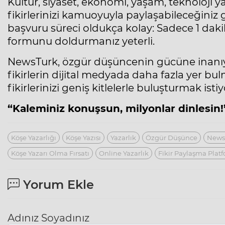
Kültür, siyaset, ekonomi, yaşam, teknoloji 
fikirlerinizi kamuoyuyla paylaşabileceğiniz g
başvuru süreci oldukça kolay: Sadece 1 daki
formunu doldurmanız yeterli.
NewsTurk, özgür düşüncenin gücüne inanı
fikirlerin dijital medyada daha fazla yer bul
fikirlerinizi geniş kitlelerle buluşturmak isti
“Kaleminiz konuşsun, milyonlar dinlesin!
Köşe Yazarlığı
Köşe Yazısı
Yazarlık
Özgür Düşünce
Newst
Köşe Yazarı Olma Fırsatı
Online Yazarlık
Fikir Paylaşma Plat
Yorum Ekle
Adınız Soyadınız