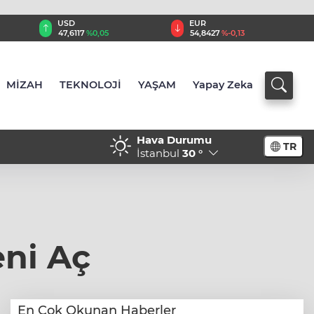
EUR
GBP
54,8427
%-0,13
63,9442
%-0,05
MİZAH
TEKNOLOJİ
YAŞAM
Yapay Zeka
Hava Durumu
TR
 vatandaşlığa yönelik
21:46 - Cumhurbaşkanı Erd
İstanbul
30 °
imzaladı
gerçekleştirecek
ni Aç
En Çok Okunan Haberler