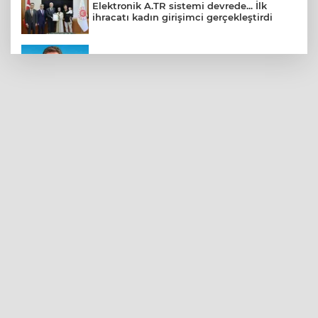
Elektronik A.TR sistemi devrede... İlk
ihracatı kadın girişimci gerçekleştirdi
CHP Bahçelievler'de yeni dönem
Kayseri Talas Yeni Dünya ERVA Spor
Okulu açıldı
BNP Paribas Cardif Türkiye'nin İç
Denetim Direktörü Mustafa Güneş oldu
Kocaeli’de adrenalin zirve yapacak