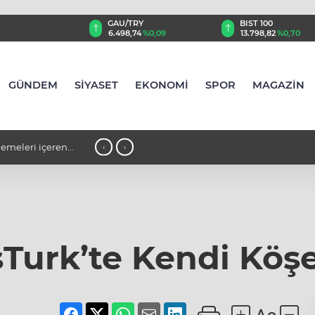
TRY
BIST 100
USD
,74
%0,09
13.798,82
%0,70
47,6117
%0,05
GÜNDEM
SİYASET
EKONOMİ
SPOR
MAGAZİN
lisyonu: Husilerin
00:40 - ABD Başkanı Trump, doğumla
‹
›
kısıtlamaları genişleten kararnameler 
Turk’te Kendi Köşe