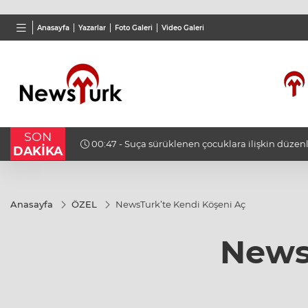
BGN
VND
GAU/
Anasayfa
Yazarlar
Foto Galeri
Video Galeri
28,0626
%0,37
0,0018
%0,05
6.498
SON
eren
00:57 - Suudi Arabistan öncülüğündeki Arap Koa
DAKİKA
Necran'a saldırılarında 11 sivil yaralandı
Anasayfa
ÖZEL
NewsTurk’te Kendi Köşeni Aç
News