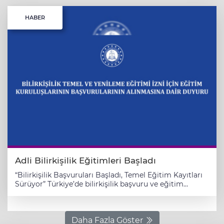
HABER
Adli Bilirkişilik Eğitimleri Başladı
“Bilirkişilik Başvuruları Başladı, Temel Eğitim Kayıtları
Sürüyor” Türkiye’de bilirkişilik başvuru ve eğitim
sürecinde hareketlilik yaşanıyor. Bilirkişilik Temel
Eğitimi için başvurular 5 Haziran 2025’te başladı.
TÜRMOB’un SÜRGEM platformu üzerinden yapılan
kayıtlarla, yargı alanına katkı sunmak isteyen uzmanlar
Daha Fazla Göster