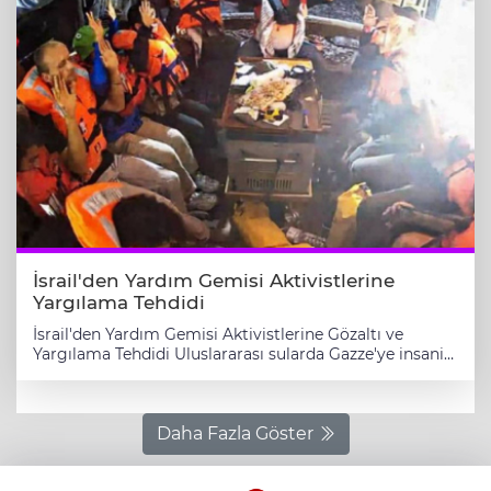
gemisi Gazze’ye gönderildi.
https://twitter.com/Kizilay/status/2014700284753113169
Gemide, kış mevsiminde temel ihtiyaçları karşılayacak
battaniye, giyim, gıda ve kavurma gibi insani yardım
malzemeleri bulunurken, yetkililer, “Bu iyilik
yolculuğunda bizimle olan tüm bağışçılarımıza
müteşekkiriz. İyiliği birlikte büyütüyoruz” açıklamasını
yaptı.
İsrail'den Yardım Gemisi Aktivistlerine
Yargılama Tehdidi
İsrail'den Yardım Gemisi Aktivistlerine Gözaltı ve
Yargılama Tehdidi Uluslararası sularda Gazze'ye insani
yardım taşıyan "Madleen" adlı gemiye İsrail donanması
müdahale etti. Sicilya'dan yola çıkan ve aralarında iklim
aktivisti Greta Thunberg ile Avrupa Parlamentosu
üyeleri, gazeteciler ve doktorların da bulunduğu 12
Daha Fazla Göster
aktivist gözaltına alındı. İsrail Dışişleri Bakanlığı,
aktivistlerin "sınır dışı belgesini" imzalamamaları