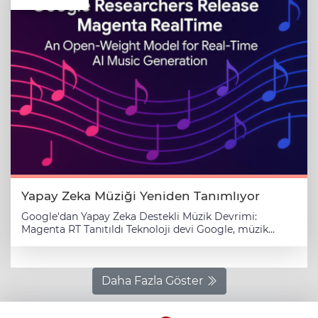
Yapay Zeka Müziği Yeniden Tanımlıyor
Google'dan Yapay Zeka Destekli Müzik Devrimi:
Magenta RT Tanıtıldı Teknoloji devi Google, müzik
dünyasında çığır açacak yeni yapay zeka aracı Magenta
RT'yi tanıttı. Müzisyenlerin ve yaratıcıların iş akışlarını
dönüştürmeyi hedefleyen bu yenilikçi araç, gerçek
zamanlı müzik üretimi ve manipülasyonu
Daha Fazla Göster
yetenekleriyle dikkat çekiyor. Google'ın yapay zeka
araştırma kolu Google Brain'in bir projesi olan