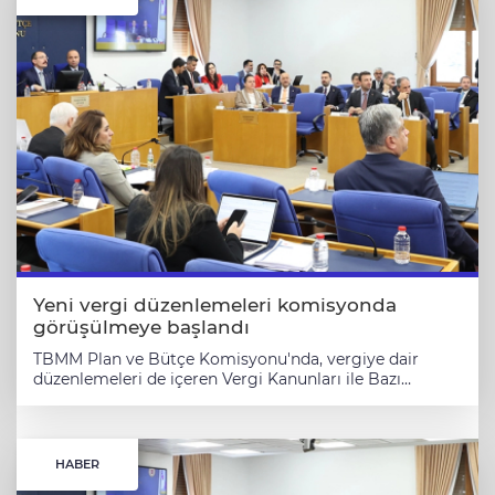
Yeni vergi düzenlemeleri komisyonda
görüşülmeye başlandı
TBMM Plan ve Bütçe Komisyonu'nda, vergiye dair
düzenlemeleri de içeren Vergi Kanunları ile Bazı
Kanunlarda ve 631 Sayılı Kanun Hükmünde
Kararnamede Değişiklik Yapılmasına Dair Kanun
Teklifi'nin müzakerelerine başlandı. ANKARA (İGFA) -
Vergi adaletini güçlendirmeyi ve kayıt dışı ekonomiyi
HABER
azaltmayı amaçlayan teklif, Plan ve Bütçe