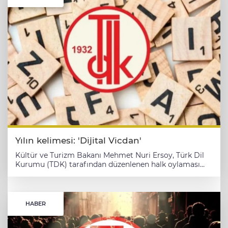
Yılın kelimesi: 'Dijital Vicdan'
Kültür ve Turizm Bakanı Mehmet Nuri Ersoy, Türk Dil
Kurumu (TDK) tarafından düzenlenen halk oylaması
sonucunda 2025 yılına ait kelimenin “dijital vicdan”
olarak belirlendiğini duyurdu. ANKARA (İGFA) - Kültür
ve Turizm Bakanı Mehmet Nuri Ersoy, Türk Dil
Kurumu’nun (TDK) organize ettiği süreç neticesinde
HABER
2025 yılının kelimesi/kavramının “dijital vicdan”
olduğunu açıkladı. Yaklaşık 300 bin kişinin oy verdiği bu