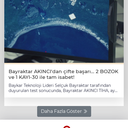
Bayraktar AKINCI'dan çifte başarı... 2 BOZOK
ve 1 KAYI-30 ile tam isabet!
Baykar Teknoloji Lideri Selçuk Bayraktar tarafından
duyurulan test sonucunda, Bayraktar AKINCI TİHA, aynı
anda 2 BOZOK ve 1 KAYI-30 mühimmatı ateşleyerek
tüm hedefleri başarıyla imha etti. Milli İHA’nın hassas
vuruş kabiliyeti bir kez daha ispatlandı. ANKARA (İGFA)
- Türkiye’nin milli insansız hava aracı Bayraktar AKINCI,
Daha Fazla Göster
gerçekleştirdiği yeni testte gücünü bir kez daha
kanıtladı. Baykar Teknoloji Lideri Selçuk Bayraktar,
sosyal medyada paylaştığı videoda, AKINCI’nın aynı