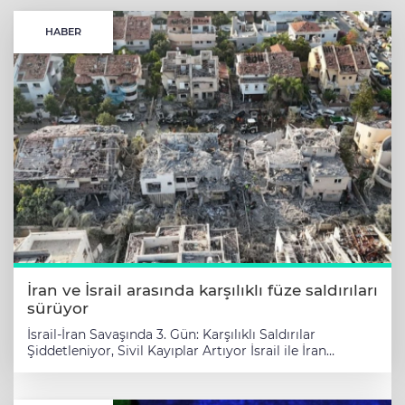
HABER
İran ve İsrail arasında karşılıklı füze saldırıları
sürüyor
İsrail-İran Savaşında 3. Gün: Karşılıklı Saldırılar
Şiddetleniyor, Sivil Kayıplar Artıyor İsrail ile İran
arasında 3 gündür süren çatışmalarda sivil ve askeri
hedefler karşılıklı olarak vurulmaya devam ediyor. İran,
“Gerçek Vaat 3” adını verdiği yeni bir füze