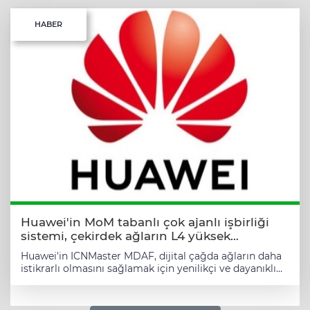
HABER
Huawei'in MoM tabanlı çok ajanlı işbirliği
sistemi, çekirdek ağların L4 yüksek
kararlılığa geçişini güçlendiriyor
Huawei'in ICNMaster MDAF, dijital çağda ağların daha
istikrarlı olmasını sağlamak için yenilikçi ve dayanıklı
çözümler sunmaktadır. MoM mimari sayesinde
operatörler, hizmet kesintilerini azaltarak yüklerini
hafifletmekte ve otonom ağların geliştirilmesi için