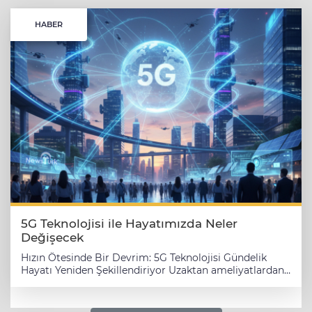
HABER
5G Teknolojisi ile Hayatımızda Neler
Değişecek
Hızın Ötesinde Bir Devrim: 5G Teknolojisi Gündelik
Hayatı Yeniden Şekillendiriyor ​Uzaktan ameliyatlardan
sürücüsüz arabalara, akıllı şehirlerden anlık eğlenceye...
Yeni nesil kablosuz teknoloji, bilim kurgu filmlerini
gerçeğe dönüştürmeye hazırlanıyor. Beşinci nesil