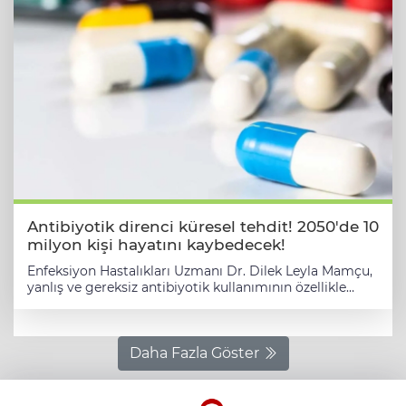
Antibiyotik direnci küresel tehdit! 2050'de 10
milyon kişi hayatını kaybedecek!
Enfeksiyon Hastalıkları Uzmanı Dr. Dilek Leyla Mamçu,
yanlış ve gereksiz antibiyotik kullanımının özellikle
çocuklar ve bağışıklık sistemi zayıf olan bireyler için
ciddi bir risk oluşturduğunu belirtti. Dünya Sağlık
Örgütü'nün verilerine göre, 2050 yılı itibarıyla
antibiyotik direnci yüzünden her yıl 10 milyon kişinin
Daha Fazla Göster
hayatını kaybedebileceği tahmin ediliyor. İSTANBUL
(İGFA) - Antibiyotik direnci sürekli artış gösteriyor ve
uzmanlar bu durumun küresel sağlığı tehdit ettiğini