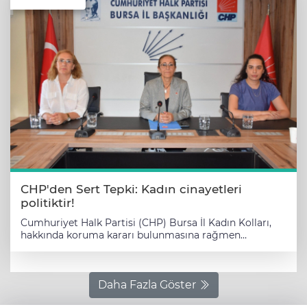
CHP'den Sert Tepki: Kadın cinayetleri
politiktir!
Cumhuriyet Halk Partisi (CHP) Bursa İl Kadın Kolları,
hakkında koruma kararı bulunmasına rağmen
boşanma aşamasındaki eşi tarafından katledilen TBMM
personeli Saliha Akkaş için bir basın açıklaması
düzenledi. CHP Bursa İl Başkanlığı’nda yapılan
açıklamada, kadın cinayetleri politiktir vurgusu
Daha Fazla Göster
yapılarak mevcut iktidarın kadınları korumaya yönelik