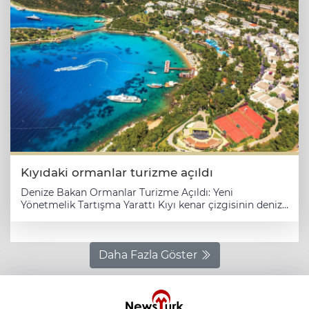
Kıyıdaki ormanlar turizme açıldı
Denize Bakan Ormanlar Turizme Açıldı: Yeni
Yönetmelik Tartışma Yarattı Kıyı kenar çizgisinin deniz
tarafında kalan ormanlık alanların turizm yatırımlarına
açılmasının önü resmen açıldı. 21 Haziran 2025 tarihli
Resmî Gazete’de yayımlanan yönetmelik değişikliğiyle,
Kültür ve Turizm Bakanlığı'nın tasarruf hakkı bulunan
Daha Fazla Göster
orman alanlarının, kıyı çizgisinin deniz tarafında
kalmaları halinde dahi, turizm projelerine "ek alan"
olarak tahsis edilebileceği hükme bağlandı. ---
Yönetmelikte Ne Değişti? Yapılan değişiklikle, **"Kamu