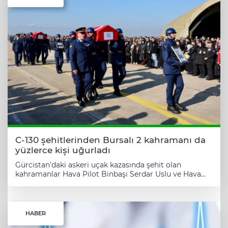
C-130 şehitlerinden Bursalı 2 kahramanı da
yüzlerce kişi uğurladı
Gürcistan'daki askeri uçak kazasında şehit olan
kahramanlar Hava Pilot Binbaşı Serdar Uslu ve Hava
Uçak Bakım Astsubay Başçavuş Ramazan Yağız,
Bursa'nın Yenişehir ve Harmancık ilçelerinde
düzenlenen törenlerle ebediyete uğurlandı. BURSA
(İGFA) - Gürcistan’da düşen askeri nakliye uçağında
HABER
hayatını kaybeden Hava Pilot Binbaşı Serdar Uslu ve