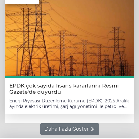
EPDK çok sayıda lisans kararlarını Resmi
Gazete'de duyurdu
Enerji Piyasası Düzenleme Kurumu (EPDK), 2025 Aralık
ayında elektrik üretimi, şarj ağı yönetimi ile petrol ve
madeni yağ gibi birçok alanda lisans kararlarını Resmi
Gazete'de ilan etti. Bu kararlar arasında; yenilenebilir
enerji projeleri ile elektrikli araç altyapısına yönelik
lisanslar dikkat çekti. ANKARA (İGFA) - EPDK, 6446
Daha Fazla Göster
sayılı Elektrik Piyasası Kanunu ve 5015 sayılı Petrol