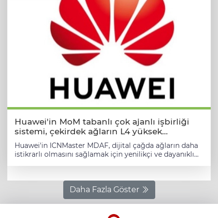
Huawei'in MoM tabanlı çok ajanlı işbirliği
sistemi, çekirdek ağların L4 yüksek
kararlılığa geçişini güçlendiriyor
Huawei'in ICNMaster MDAF, dijital çağda ağların daha
istikrarlı olmasını sağlamak için yenilikçi ve dayanıklı
çözümler sunmaktadır. MoM mimari sayesinde
operatörler, hizmet kesintilerini azaltarak yüklerini
hafifletmekte ve otonom ağların geliştirilmesi için
zemin hazırlamaktadır. PRNewswire / SHENZHEN, Çin
Daha Fazla Göster
(İGFA) - Dijitalleşmenin hız kazandığı günümüzde,
modern yaşam ve ekonomik aktiviteler büyük oranda
ağlara bağımlıdır. Ağların istikrarı, bireylerin 'dijital