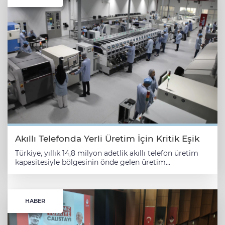
Akıllı Telefonda Yerli Üretim İçin Kritik Eşik
Türkiye, yıllık 14,8 milyon adetlik akıllı telefon üretim
kapasitesiyle bölgesinin önde gelen üretim
merkezlerinden biri olarak öne çıkıyor. Buna karşın
2025 yılında IMEI kaydı gerçekleştirilen yaklaşık 11,7
milyon akıllı telefonun sadece 5,27 milyon adedi yerli
üretimle karşılanırken, sektördeki kapasite kullanım
HABER
oranı yüzde 35,7 seviyesinde gerçekleşti. Son yıllarda
küresel teknoloji devlerinin Türkiye'de üretim