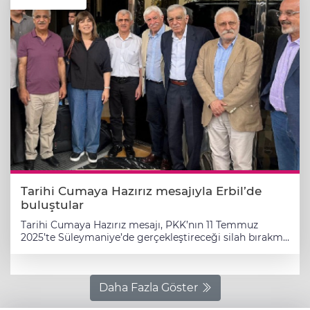
Tarihi Cumaya Hazırız mesajıyla Erbil’de
buluştular
Tarihi Cumaya Hazırız mesajı, PKK’nın 11 Temmuz
2025’te Süleymaniye’de gerçekleştireceği silah bırakma
töreni öncesinde kamuoyunun dikkatini bu sürece
yöneltti. Paylaşım, DEM Parti Erzurum Milletvekili
Meral Danış Beştaş tarafından sosyal medyada yapıldı.
Tören öncesi Erbil’de bulunan DEM Parti heyetinin
Daha Fazla Göster
Süleymaniye’ye geçeceği açıklandı. Heyette Meral