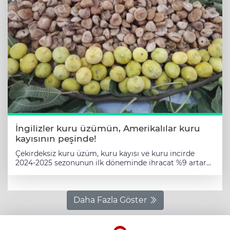
İngilizler kuru üzümün, Amerikalılar kuru
kayısının peşinde!
Çekirdeksiz kuru üzüm, kuru kayısı ve kuru incirde
2024-2025 sezonunun ilk döneminde ihracat %9 artarak
924 milyon dolardan 1 milyar 5 milyon dolara yükseldi.
En fazla kuru üzümümüzü İngilizler, kuru incir ve
kayısımızı ise Amerikalılar talep etti. İZMİR (İGFA) -
Çekirdeksiz kuru üzüm ihracatı %10 artarak 360 milyon
Daha Fazla Göster
dolardan 396 milyon dolara, kuru incir ihracatı ise %28
artışla 228 milyon dolardan 292 milyon dolara çıktı.
Geçen sezonki ihracat rakamının %6 gerisinde kalan