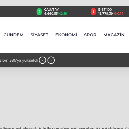
GAU/TRY
BIST 100
8
%0,32
6.660,55
%2,59
13.779,39
%-0,14
GÜNDEM
SİYASET
EKONOMİ
SPOR
MAGAZİN
73 bin 386'ya yükseldi
12:18 - Manisa'da geliştirilen yapay 
‹
›
üretimini 10 kat artırdı
meleri, detaylı bilgiler ve tüm gelişmeler, Kundaklama Göza