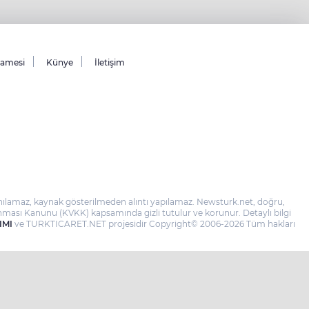
namesi
Künye
İletişim
llanılamaz, kaynak gösterilmeden alıntı yapılamaz. Newsturk.net, doğru,
 Korunması Kanunu (KVKK) kapsamında gizli tutulur ve korunur. Detaylı bilgi
IMI
ve TURKTICARET.NET projesidir Copyright© 2006-2026 Tüm hakları