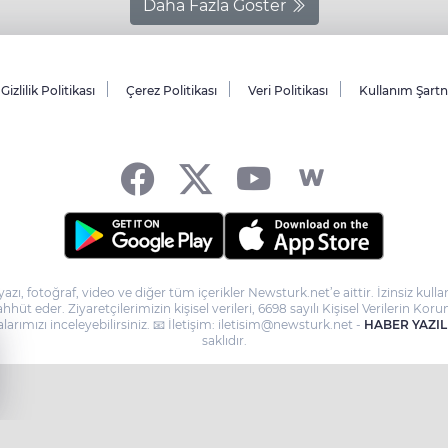
Daha Fazla Göster
Gizlilik Politikası
Çerez Politikası
Veri Politikası
Kullanım Şart
yazı, fotoğraf, video ve diğer tüm içerikler Newsturk.net’e aittir. İzinsiz ku
taahhüt eder. Ziyaretçilerimizin kişisel verileri, 6698 sayılı Kişisel Verilerin
larımızı inceleyebilirsiniz. 📧 İletişim: iletisim@newsturk.net -
HABER YAZIL
saklıdır.