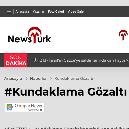
TND
BGN
VND
Anasayfa
Yazarlar
Foto Galeri
Video Galeri
16,3788
%0,90
27,9743
%-0,22
0,001
SON
12:13 - İsrail'in Gazze'ye saldırılarında can kaybı 
DAKİKA
Anasayfa
Haberler
Kundaklama Gözaltı
#Kundaklama Gözaltı
NEWSTURK - Kundaklama Gözaltı haberleri, son dakika geliş