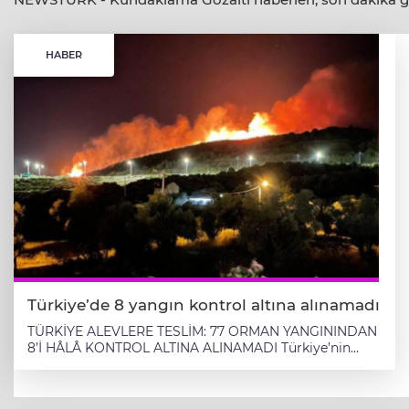
HABER
Türkiye’de 8 yangın kontrol altına alınamadı
TÜRKİYE ALEVLERE TESLİM: 77 ORMAN YANGININDAN
8’İ HÂLÂ KONTROL ALTINA ALINAMADI Türkiye’nin
farklı bölgelerinde son günlerde çıkan orman
yangınları, ülkenin ciğerlerini yakmaya devam ediyor.
29 Haziran 2025 itibarıyla toplam 77 yangın meydana