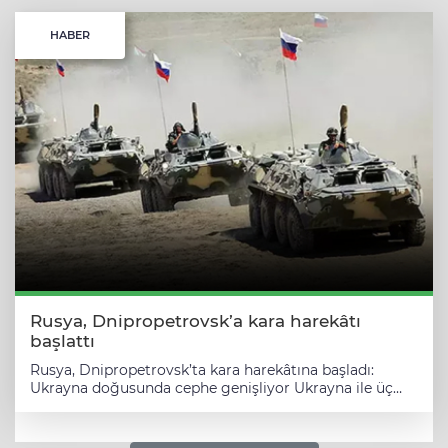
HABER
Rusya, Dnipropetrovsk’a kara harekâtı
başlattı
Rusya, Dnipropetrovsk’ta kara harekâtına başladı:
Ukrayna doğusunda cephe genişliyor Ukrayna ile üç
yıldır süren savaşta yeni ve kritik bir gelişme yaşandı.
Rusya, Ukrayna’nın doğusunda yer alan Dnipropetrovsk
bölgesine kara harekâtı başlattığını duyurdu. Bu hamle,