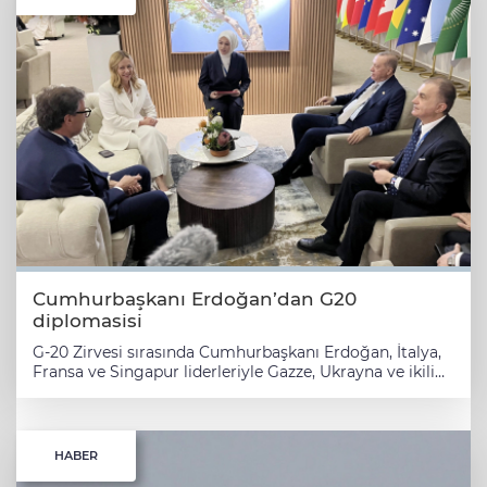
Cumhurbaşkanı Erdoğan’dan G20
diplomasisi
G-20 Zirvesi sırasında Cumhurbaşkanı Erdoğan, İtalya,
Fransa ve Singapur liderleriyle Gazze, Ukrayna ve ikili
ilişkiler konularını ele aldı. ANKARA (İGFA) - Güney
Afrika'da gerçekleşen G-20 Liderler Zirvesi'nde
Cumhurbaşkanı Recep Tayyip Erdoğan, yoğun bir
diplomasi trafiği yaşadı. Zirvede İtalya Başbakanı
HABER
Giorgia Meloni, Fransa Cumhurbaşkanı Emmanuel