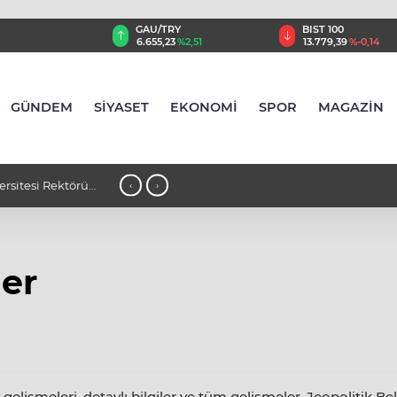
GAU/TRY
BIST 100
8
%0,30
6.655,23
%2,51
13.779,39
%-0,14
GÜNDEM
SİYASET
EKONOMİ
SPOR
MAGAZİN
versitesi Rektörü
23:06 - İran Cumhurbaşkanı Pezeşkiy
‹
›
jı
uygulanmasını desteklediklerini söyled
ler
elişmeleri, detaylı bilgiler ve tüm gelişmeler, Jeopolitik Bel