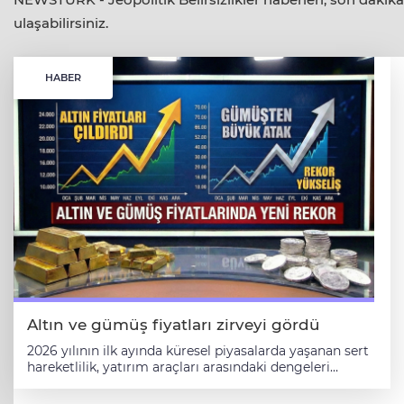
ulaşabilirsiniz.
HABER
Altın ve gümüş fiyatları zirveyi gördü
2026 yılının ilk ayında küresel piyasalarda yaşanan sert
hareketlilik, yatırım araçları arasındaki dengeleri
yeniden şekillendiriyor. Haftanın ilk işlem günü olan 26
Ocak 2026 Pazartesi sabahında, altın ve gümüş fiyatları