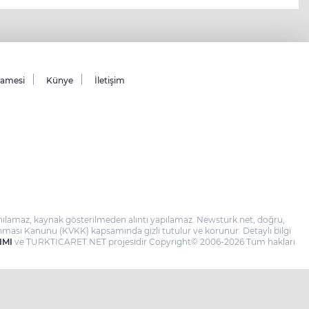
namesi
Künye
İletişim
llanılamaz, kaynak gösterilmeden alıntı yapılamaz. Newsturk.net, doğru,
 Korunması Kanunu (KVKK) kapsamında gizli tutulur ve korunur. Detaylı bilgi
IMI
ve TURKTICARET.NET projesidir Copyright© 2006-2026 Tüm hakları