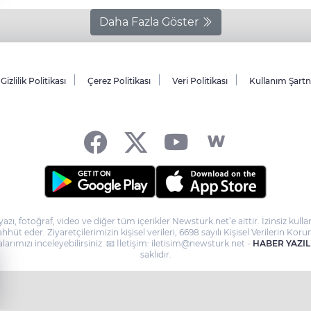
Daha Fazla Göster
Gizlilik Politikası
Çerez Politikası
Veri Politikası
Kullanım Şart
yazı, fotoğraf, video ve diğer tüm içerikler Newsturk.net’e aittir. İzinsiz ku
taahhüt eder. Ziyaretçilerimizin kişisel verileri, 6698 sayılı Kişisel Verilerin
larımızı inceleyebilirsiniz. 📧 İletişim: iletisim@newsturk.net -
HABER YAZIL
saklıdır.