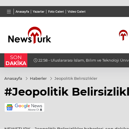
TND
BGN
VND
Anasayfa
Yazarlar
Foto Galeri
Video Galeri
16,3825
%0,87
27,9743
%-0,22
0,001
SON
22:58 - Uluslararası İslam, Bilim ve Teknoloji Üni
DAKİKA
Görmez'den Şam'daki üniversitelerle işbirliği mesa
Anasayfa
Haberler
Jeopolitik Belirsizlikler
#Jeopolitik Belirsizlik
NEWSTURK - Jeopolitik Belirsizlikler haberleri, son dakika g