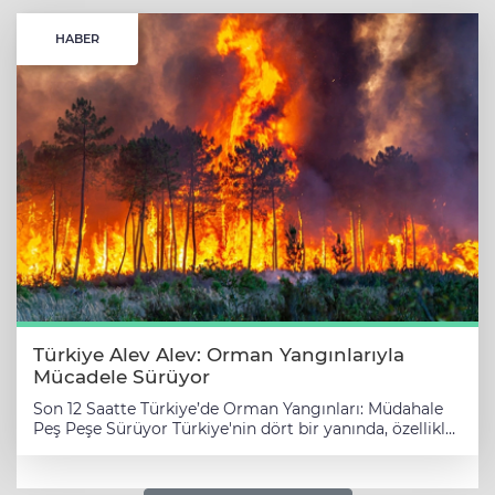
HABER
Türkiye Alev Alev: Orman Yangınlarıyla
Mücadele Sürüyor
Son 12 Saatte Türkiye’de Orman Yangınları: Müdahale
Peş Peşe Sürüyor Türkiye'nin dört bir yanında, özellikle
Ege ve Akdeniz bölgelerinde son 12 saatte çok sayıda
orman yangını çıktı. İzmir Aliağa başta olmak üzere
Bursa, Antalya, Sakarya, Tekirdağ ve Kahramanmaraş'ta