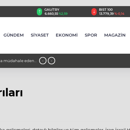
GAU/TRY
BIST 100
8
%0,32
6.660,55
%2,59
13.779,39
%-0,14
GÜNDEM
SİYASET
EKONOMİ
SPOR
MAGAZİN
ına müdahale eden
01:22 - Dünya Bankası'ndan Suriye'n
‹
›
modernizasyonu için 100 milyon dolarl
ıları
a gelişmeleri, detaylı bilgiler ve tüm gelişmeler, İran İsrail 