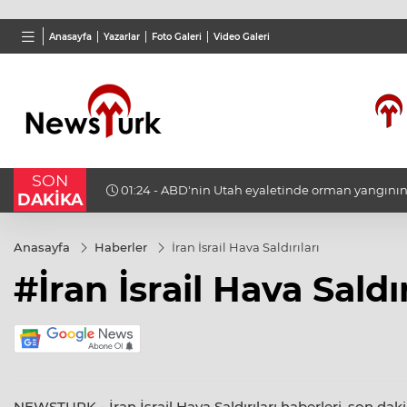
TND
BGN
VND
Anasayfa
Yazarlar
Foto Galeri
Video Galeri
16,3788
%0,90
27,9743
%-0,22
0,001
SON
tın
01:24 - ABD'nin Utah eyaletinde orman yangın
DAKİKA
helikopter düştü
Anasayfa
Haberler
İran İsrail Hava Saldırıları
#İran İsrail Hava Saldır
NEWSTURK - İran İsrail Hava Saldırıları haberleri, son dakik