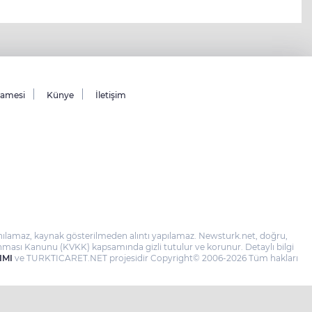
namesi
Künye
İletişim
llanılamaz, kaynak gösterilmeden alıntı yapılamaz. Newsturk.net, doğru,
 Korunması Kanunu (KVKK) kapsamında gizli tutulur ve korunur. Detaylı bilgi
IMI
ve TURKTICARET.NET projesidir Copyright© 2006-2026 Tüm hakları