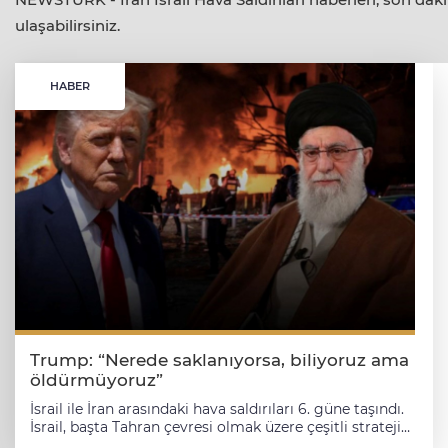
ulaşabilirsiniz.
HABER
Trump: “Nerede saklanıyorsa, biliyoruz ama
öldürmüyoruz”
İsrail ile İran arasındaki hava saldırıları 6. güne taşındı.
İsrail, başta Tahran çevresi olmak üzere çeşitli stratejik
hedefleri bombalamaya devam ediyor; İran da karşılık