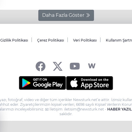
Daha Fazla Göster
Gizlilik Politikası
Çerez Politikası
Veri Politikası
Kullanım Şart
yazı, fotoğraf, video ve diğer tüm içerikler Newsturk.net’e aittir. İzinsiz ku
taahhüt eder. Ziyaretçilerimizin kişisel verileri, 6698 sayılı Kişisel Verilerin
larımızı inceleyebilirsiniz. 📧 İletişim: iletisim@newsturk.net -
HABER YAZIL
saklıdır.