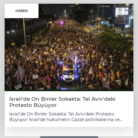
HABER
İsrail'de On Binler Sokakta: Tel Aviv'deki
Protesto Büyüyor
İsrail'de On Binler Sokakta: Tel Aviv'deki Protesto
Büyüyor İsrail'de hükümetin Gazze politikalarına ve
esirlerin durumuna yönelik tepkiler büyüyor. Tel
Aviv'deki protesto, on binlerce kişinin katılımıyla
gerçekleşti. Göstericiler, esir takası anlaşmasının bir an