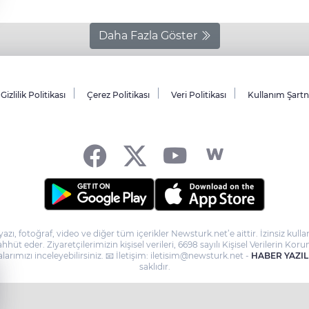
Daha Fazla Göster
Gizlilik Politikası
Çerez Politikası
Veri Politikası
Kullanım Şart
yazı, fotoğraf, video ve diğer tüm içerikler Newsturk.net’e aittir. İzinsiz ku
taahhüt eder. Ziyaretçilerimizin kişisel verileri, 6698 sayılı Kişisel Verilerin
larımızı inceleyebilirsiniz. 📧 İletişim: iletisim@newsturk.net -
HABER YAZIL
saklıdır.