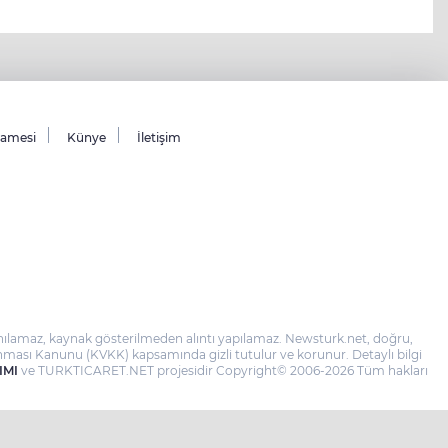
namesi
Künye
İletişim
llanılamaz, kaynak gösterilmeden alıntı yapılamaz. Newsturk.net, doğru,
 Korunması Kanunu (KVKK) kapsamında gizli tutulur ve korunur. Detaylı bilgi
IMI
ve TURKTICARET.NET projesidir Copyright© 2006-2026 Tüm hakları