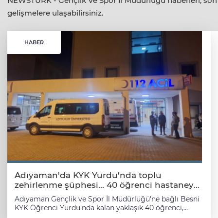
NEWSTURK - Gençlik Ve Spor İl Müdürlüğü haberleri, son da
gelişmelere ulaşabilirsiniz.
HABER
Adıyaman'da KYK Yurdu'nda toplu
zehirlenme şüphesi... 40 öğrenci hastaneye
kaldırıldı!
Adıyaman Gençlik ve Spor İl Müdürlüğü'ne bağlı Besni
KYK Öğrenci Yurdu'nda kalan yaklaşık 40 öğrenci,
tükettikleri yemekten dolayı zehirlendikleri şüphesiyle