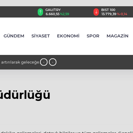
GAU/TRY
BIST 100
8
%0,32
6.660,55
%2,59
13.779,39
%-0,14
GÜNDEM
SİYASET
EKONOMİ
SPOR
MAGAZİN
 artırılarak geleceğe
11:02 - Hattuşa'nın 8 bin yıllık geçmiş
‹
›
araştırıyor
Müdürlüğü