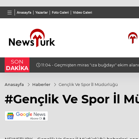
TND
BGN
VND
Anasayfa
Yazarlar
Foto Galeri
Video Galeri
16,3788
%0,90
27,9743
%-0,22
0,001
SON
11:04 - Geçmişten miras "ıza buğdayı" ekim alanı
DAKİKA
taşınıyor
Anasayfa
Haberler
Gençlik Ve Spor İl Müdürlüğü
#Gençlik Ve Spor İl 