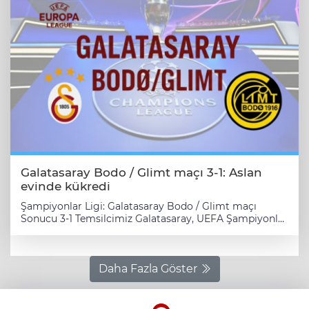
Galatasaray Bodo / Glimt maçı 3-1: Aslan
evinde kükredi
Şampiyonlar Ligi: Galatasaray Bodo / Glimt maçı
Sonucu 3-1 ​Temsilcimiz Galatasaray, UEFA Şampiyonlar
Ligi 2025-26 sezonu lig aşaması üçüncü hafta
mücadelesinde Norveç ekibi Bodø/Glimt'i konuk etti.
Ali Sami Yen Spor Kompleksi RAMS Park'ta dün (22
Ekim 2025) akşamı oynanan kritik Galatasaray Bodo /
Daha Fazla Göster
Glimt maçı, sarı-kırmızılı ekibin 3-1'lik net üstünlüğüyle
tamamlandı. Victor Osimhen'in iki golle yıldızlaştığı
gecede diğer gol Yunus Akgün'den gelirken, bu