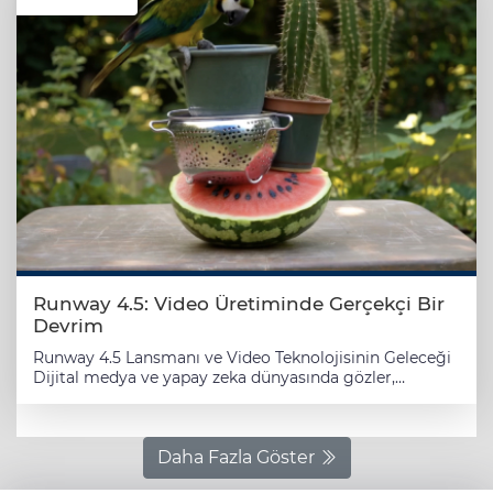
Runway 4.5: Video Üretiminde Gerçekçi Bir
Devrim
Runway 4.5 Lansmanı ve Video Teknolojisinin Geleceği ​
Dijital medya ve yapay zeka dünyasında gözler,
sektörün öncü şirketlerinden biri olan Runway'in en
yeni güncellemesine çevrilmiş durumda. Video üretim
teknolojilerinde sınırları zorlayan şirket, runway 4.5
sürümüyle kullanıcıların karşısına çıkarak beklentileri
Daha Fazla Göster
bir üst seviyeye taşıdı. NewsTurk editörlerinin teknoloji