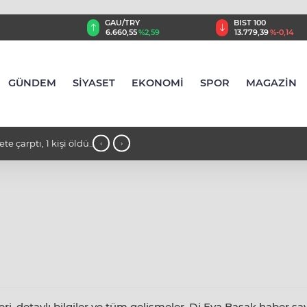
GAU/TRY
BIST 100
8
%0,32
6.660,55
%2,59
13.779,39
%-0,14
GÜNDEM
SİYASET
EKONOMİ
SPOR
MAGAZİN
 çarptı, 1 kişi öldü,
10:32 - ABD Genelkurmay Başkanı Cain
‹
›
yolu" aradığı iddia edildi
 detaylı bilgiler ve tüm gelişmeler, Dj Eva Başak haber sayf