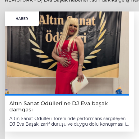
HABER
Altın Sanat Ödülleri’ne DJ Eva başak
damgası
Altın Sanat Ödülleri Töreni'nde performans sergileyen
DJ Eva Başak, zarif duruşu ve duygu dolu konuşması ile
geceye damgasını vurdu. Başak, ödülünü kadınlara,
çocuklara ve şehitlere adadı. Yunus KARAKAYA / İZMİR