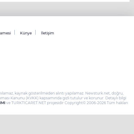
namesi
Künye
İletişim
llanılamaz, kaynak gösterilmeden alıntı yapılamaz. Newsturk.net, doğru,
 Korunması Kanunu (KVKK) kapsamında gizli tutulur ve korunur. Detaylı bilgi
IMI
ve TURKTICARET.NET projesidir Copyright© 2006-2026 Tüm hakları