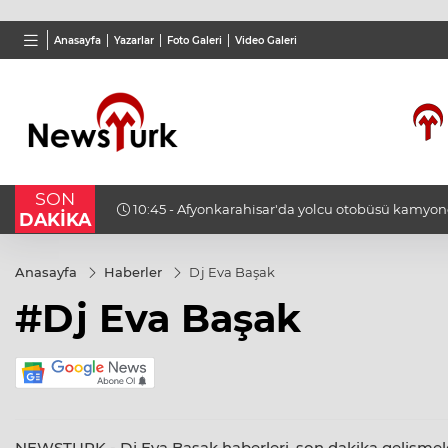
TND
BGN
VND
Anasayfa
Yazarlar
Foto Galeri
Video Galeri
16,3788
%0,90
27,9743
%-0,22
0,001
SON
konuk
10:45 - Afyonkarahisar'da yolcu otobüsü kamyonete
DAKİKA
15 kişi yaralandı
Anasayfa
Haberler
Dj Eva Başak
#Dj Eva Başak
NEWSTURK - Dj Eva Başak haberleri, son dakika gelişmeleri,