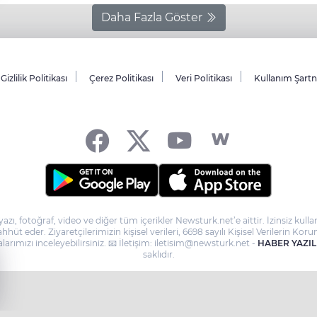
Daha Fazla Göster
Gizlilik Politikası
Çerez Politikası
Veri Politikası
Kullanım Şart
yazı, fotoğraf, video ve diğer tüm içerikler Newsturk.net’e aittir. İzinsiz ku
taahhüt eder. Ziyaretçilerimizin kişisel verileri, 6698 sayılı Kişisel Verilerin
larımızı inceleyebilirsiniz. 📧 İletişim: iletisim@newsturk.net -
HABER YAZIL
saklıdır.