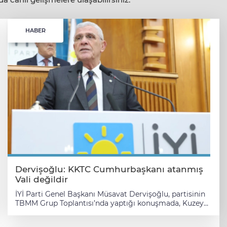
HABER
Dervişoğlu: KKTC Cumhurbaşkanı atanmış
Vali değildir
İYİ Parti Genel Başkanı Müsavat Dervişoğlu, partisinin
TBMM Grup Toplantısı’nda yaptığı konuşmada, Kuzey
Kıbrıs Türk Cumhuriyeti'ndeki (KKTC) seçim süreci,
Türkiye'nin dış politikası, ekonomi yönetimi ve