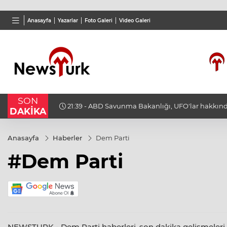
TND
BGN
VND
Anasayfa
Yazarlar
Foto Galeri
Video Galeri
16,2380
%-0,02
27,9743
%-0,22
0,001
SON
encin
21:39 - ABD Savunma Bakanlığı, UFO'lar hakkınd
DAKİKA
yayımladı
Anasayfa
Haberler
Dem Parti
#Dem Parti
NEWSTURK - Dem Parti haberleri, son dakika gelişmeleri, de