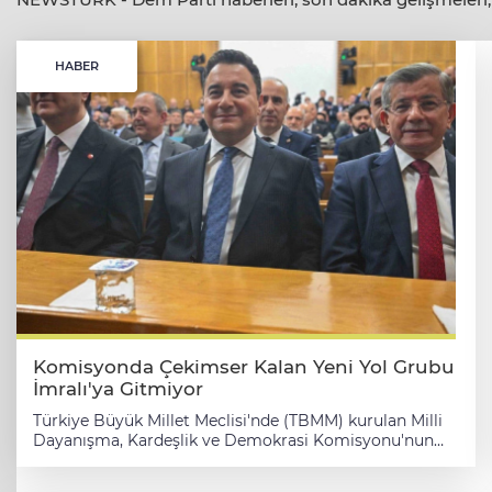
HABER
Komisyonda Çekimser Kalan Yeni Yol Grubu
İmralı'ya Gitmiyor
Türkiye Büyük Millet Meclisi'nde (TBMM) kurulan Milli
Dayanışma, Kardeşlik ve Demokrasi Komisyonu'nun
gerçekleştirdiği kritik toplantı sonrasında Yeni Yol
Grubu İmralı kararı ile siyasi gündemin merkezine