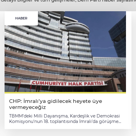
HABER
CHP: İmralı’ya gidilecek heyete üye
vermeyeceğiz
TBMM’deki Milli Dayanışma, Kardeşlik ve Demokrasi
Komisyonu'nun 18. toplantısında İmralı'da görüşme
yapılması önerisi siyasi gerilimi artırdı. Komisyonda,
İmralı’da Öcalan ile görüşülmesi teklifine AK Parti,