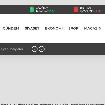
GAU/TRY
BIST 100
8
%0,23
6.646,35
%2,37
13.779,39
%-0,14
GÜNDEM
SİYASET
EKONOMİ
SPOR
MAGAZİN
a yeni belgeler
21:33 - Haksız yollarla Türk vatandaşlığı kazandırdığı belirlenen suç
‹
›
örgütü operasyonunda 32 zanlı tutukla
taylı bilgiler ve tüm gelişmeler, Dem Parti haber sayfasında