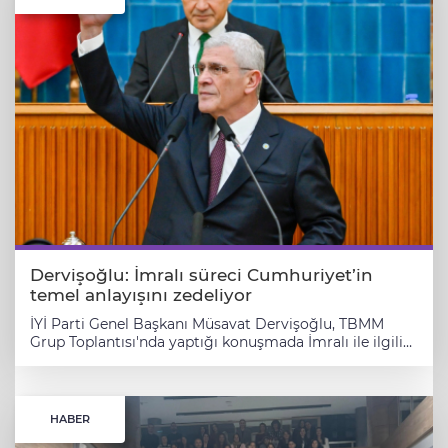
Dervişoğlu: İmralı süreci Cumhuriyet’in
temel anlayışını zedeliyor
İYİ Parti Genel Başkanı Müsavat Dervişoğlu, TBMM
Grup Toplantısı'nda yaptığı konuşmada İmralı ile ilgili
sürece eleştirilerini dile getirdi ve Kürt vatandaşlarla
PKK arasında devlet aracılığıyla kurulan ilişkilerin
Cumhuriyet'in temellerini sarstığını belirtti. ANKARA
(İGFA) - İYİ Parti Lideri Müsavat Dervişoğlu, TBMM
HABER
Grup Toplantısı'nda gündeme ilişkin çarpıcı