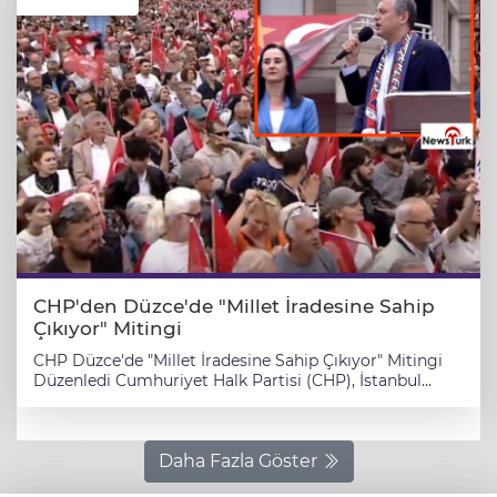
CHP'den Düzce'de "Millet İradesine Sahip
Çıkıyor" Mitingi
CHP Düzce'de "Millet İradesine Sahip Çıkıyor" Mitingi
Düzenledi Cumhuriyet Halk Partisi (CHP), İstanbul
Büyükşehir Belediye Başkanı Ekrem İmamoğlu'nun
tutuklanmasına karşı başlattığı "Millet İradesine Sahip
Çıkıyor" mitinglerinin bu haftaki durağı Düzce oldu.
Anıtpark Meydanı'nda düzenlenen mitinge, CHP Genel
Daha Fazla Göster
Başkanı Özgür Özel, Ankara Büyükşehir Belediye