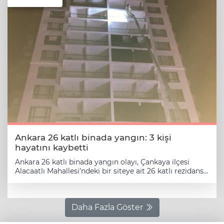
Ankara 26 katlı binada yangın: 3 kişi
hayatını kaybetti
Ankara 26 katlı binada yangın olayı, Çankaya ilçesi
Alacaatlı Mahallesi’ndeki bir siteye ait 26 katlı rezidans
binasının 4. katında 13 Temmuz 2025 günü saat 22.00
civarında başladı. Kısa sürede üst katlara yayılan alevler,
itfaiye, sağlık, UMKE, AFAD ve polis ekiplerinin hızlı
müdahalesiyle yaklaşık dört saatlik yoğun çalışmalar
Daha Fazla Göster
sonucunda kontrol altına alındı. Ankara 26 katlı binada