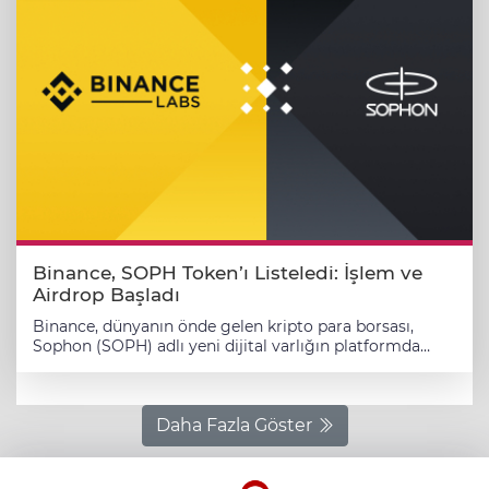
Binance, SOPH Token’ı Listeledi: İşlem ve
Airdrop Başladı
Binance, dünyanın önde gelen kripto para borsası,
Sophon (SOPH) adlı yeni dijital varlığın platformda
işlem görmeye başlayacağını duyurdu. SOPH, 28 Mayıs
2025 tarihinde Binance Alpha platformunda ve Binance
Futures üzerinde işlem görmeye başlayacak. Sophon
(SOPH) Nedir? Sophon, ZK Stack teknolojisi üzerine
Daha Fazla Göster
inşa edilmiş, eğlence odaklı bir blockchain projesidir.
Tüketiciye yönelik uygulamalar için ölçeklenebilir ve
gizliliğe önem veren bir altyapı sunmayı