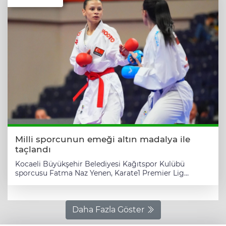
Milli sporcunun emeği altın madalya ile
taçlandı
Kocaeli Büyükşehir Belediyesi Kağıtspor Kulübü
sporcusu Fatma Naz Yenen, Karate1 Premier Lig
İstanbul etabında hem şehri hem de ülkesine önemli
bir zafer yaşattı. Kağıtspor Kulübü'nün gururu Fatma
Naz Yenen, dünya çapındaki güçlü rakiplerin yer aldığı
bu organizasyonda altın madalya kazanarak Türk
Daha Fazla Göster
karatesi adına büyük bir onur elde etti. KOCAELİ (İGFA)