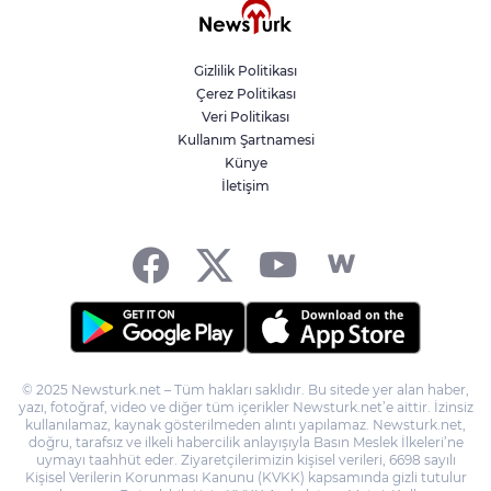
sonrası herhangi bir olumsuz ihbar ya da hasar bilgisi
paylaşılmadı.
https://twitter.com/DepremDairesi/status/20440376027060
Gizlilik Politikası
Çerez Politikası
Veri Politikası
Kullanım Şartnamesi
Künye
İletişim
© 2025 Newsturk.net – Tüm hakları saklıdır. Bu sitede yer alan haber,
yazı, fotoğraf, video ve diğer tüm içerikler Newsturk.net’e aittir. İzinsiz
kullanılamaz, kaynak gösterilmeden alıntı yapılamaz. Newsturk.net,
doğru, tarafsız ve ilkeli habercilik anlayışıyla Basın Meslek İlkeleri’ne
uymayı taahhüt eder. Ziyaretçilerimizin kişisel verileri, 6698 sayılı
Kişisel Verilerin Korunması Kanunu (KVKK) kapsamında gizli tutulur