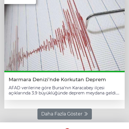
Marmara Denizi’nde Korkutan Deprem
AFAD verilerine göre Bursa’nın Karacabey ilçesi
açıklarında 3.9 büyüklüğünde deprem meydana geldi.
BURSA (İGFA) - AFAD, saat 15.42’de kaydedilen
sarsıntının merkez üssünün Bursa’nın Karacabey
ilçesine yaklaşık 8 kilometre mesafede Marmara Denizi
açıkları olduğunu duyurdu. Depremin büyüklüğü 3,9
Daha Fazla Göster
olarak ölçülürken, yerin 12.04 kilometre derinliğinde
gerçekleştiği aktarıldı. İlk belirlemelere göre deprem