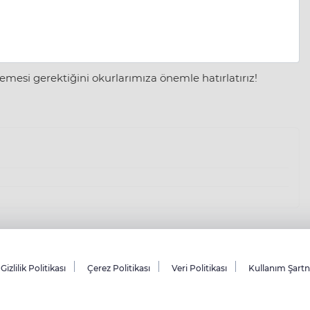
mesi gerektiğini okurlarımıza önemle hatırlatırız!
Gizlilik Politikası
Çerez Politikası
Veri Politikası
Kullanım Şart