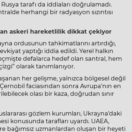
, Rusya tarafı da iddiaları doğrulamadı.
ntralde herhangi bir radyasyon sızıntısı
tan
askeri hareketlilik
dikkat çekiyor
ayna ordusunun tahkimatlarını artırdığı,
vkiyat yaptığı iddia edildi. Yerel halkın
çmişte defalarca hedef olan santral, hem
izgi” olarak tanımlanıyor.
aşanan her gelişme, yalnızca bölgesel değil
i Çernobil faciasından sonra Avrupa’nın en
ilebilecek olası bir kaza, doğrudan sınır
 uluslararası gözlem kurumları, Ukrayna’daki
esi konusunda tarafları uyardı. UAEA,
ere bağımsız uzmanlardan oluşan bir heyeti