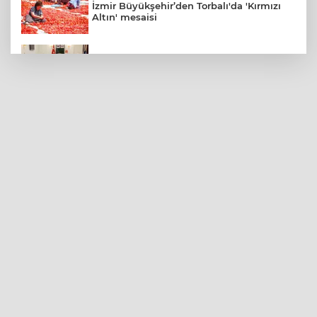
İzmir Büyükşehir’den Torbalı'da 'Kırmızı
Altın' mesaisi
Bakan Gürlek Mumcu ailesiyle görüştü
İzmir Güzelbahçe Zabıtası'ndan kapsamlı
gıda denetimi
Mylasa Band Ören’de coşkulu konser
verdi
Yelkencilerin zorlu mücadelesi ilk günde
nefes kesti