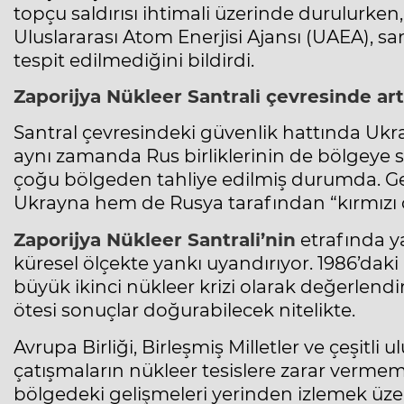
topçu saldırısı ihtimali üzerinde durulurken
Uluslararası Atom Enerjisi Ajansı (UAEA), sa
tespit edilmediğini bildirdi.
Zaporijya Nükleer Santrali
çevresinde ar
Santral çevresindeki güvenlik hattında Ukr
aynı zamanda Rus birliklerinin de bölgeye se
çoğu bölgeden tahliye edilmiş durumda. Ge
Ukrayna hem de Rusya tarafından “kırmızı ç
Zaporijya Nükleer Santrali’nin
etrafında y
küresel ölçekte yankı uyandırıyor. 1986’dak
büyük ikinci nükleer krizi olarak değerlendir
ötesi sonuçlar doğurabilecek nitelikte.
Avrupa Birliği, Birleşmiş Milletler ve çeşitli
çatışmaların nükleer tesislere zarar vermem
bölgedeki gelişmeleri yerinden izlemek üz