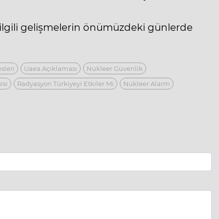
e ilgili gelişmelerin önümüzdeki günlerde
sleri
Uaea Açıklaması
Nükleer Güvenlik
esi
Radyasyon Türkiyeyi Etkiler Mi
Nükleer Alarm