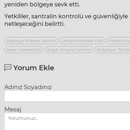
yeniden bölgeye sevk etti.
Yetkililer, santralin kontrolü ve güvenliğiyl
netleşeceğini belirtti.
Zaporijya Nükleer Santrali
Ukrayna Nükleer Riski
Patlama Se
Askeri Hareketlilik
Rusya Ukrayna Gerilimi
Radyasyon Tehlik
Yorum Ekle
Adınız Soyadınız
Mesaj