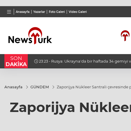
BGN
VND
GAU/
Anasayfa
Yazarlar
Foto Galeri
Video Galeri
27,9743
%-0,22
0,0018
%0,32
6.660
SON
erleşim
23:50 - Fransa’dan iade edilen tarihi eserler Şam
DAKİKA
Anasayfa
GÜNDEM
Zaporijya Nükleer Santrali çevresinde
Zaporijya Nüklee