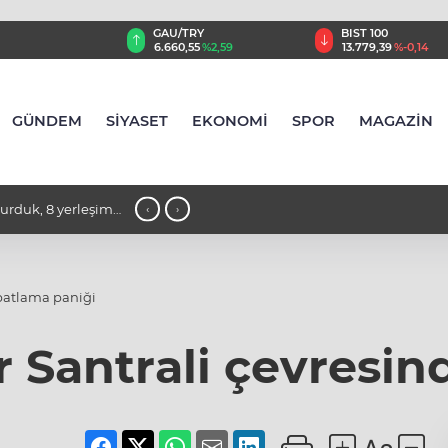
TRY
BIST 100
USD
,55
%2,59
13.779,39
%-0,14
47,6787
%0,18
GÜNDEM
SİYASET
EKONOMİ
SPOR
MAGAZİN
 Kalesi’nde sergilendi
20:50 - Milli pentatletler Kıvanç Taş
‹
›
Şampiyonası'nda finale yükseldi
 patlama paniği
r Santrali çevresin