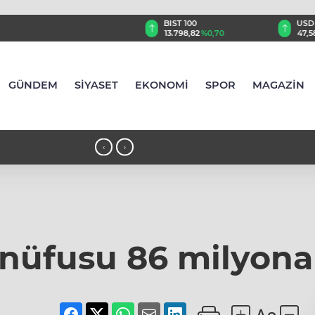
TRY
BIST 100
USD
,84
%-0,11
13.798,82
%0,70
47,5858
%0,06
GÜNDEM
SİYASET
EKONOMİ
SPOR
MAGAZİN
22:10 - Çatalca'da eğitim uçağı kaza 
‹
›
 nüfusu 86 milyona 