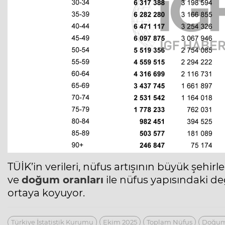
TÜİK’in verileri, nüfus artışının büyük şeh
ve
doğum oranları
ile nüfus yapısındaki değ
ortaya koyuyor.
Türkiye İstatistik Kurumu
Ekim 2025
Toplam Nüfus
Doğum