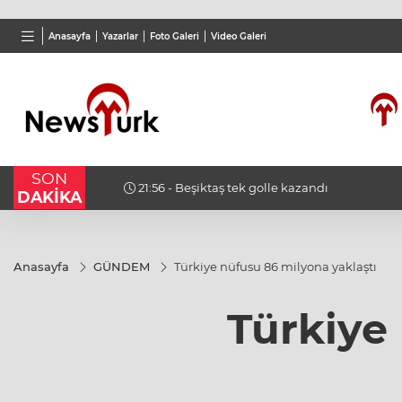
BGN
VND
GAU/
Anasayfa
Yazarlar
Foto Galeri
Video Galeri
28,0626
%0,37
0,0018
%0,14
6.488
SON
21:56 - Beşiktaş tek golle kazandı
DAKİKA
Anasayfa
GÜNDEM
Türkiye nüfusu 86 milyona yaklaştı
Türkiye