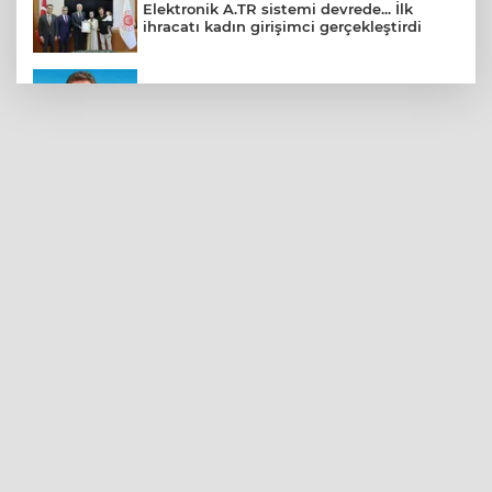
Elektronik A.TR sistemi devrede... İlk
ihracatı kadın girişimci gerçekleştirdi
CHP Bahçelievler'de yeni dönem
Kayseri Talas Yeni Dünya ERVA Spor
Okulu açıldı
BNP Paribas Cardif Türkiye'nin İç
Denetim Direktörü Mustafa Güneş oldu
Kocaeli’de adrenalin zirve yapacak