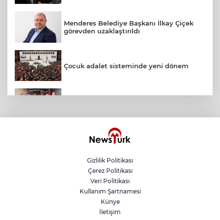
Menderes Belediye Başkanı İlkay Çiçek
görevden uzaklaştırıldı
Çocuk adalet sisteminde yeni dönem
CHP İstanbul’da yeni katılımlar... Gürsel
Tekin: Birlikte başaracağız
Bakan Uraloğlu'ndan Memduh
Çolakbayrakdar'a övgü
Gizlilik Politikası
Çerez Politikası
Kayseri YHT hattına sıkı takip
Veri Politikası
Kullanım Şartnamesi
Künye
İletişim
Büyükelçiliklerde değişim... 4 ülkeye yeni