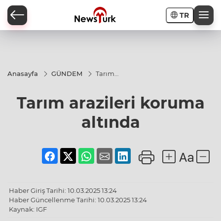
TR
a
Anasayfa
GÜNDEM
Tarım
arazileri
koruma
Tarım arazileri koruma
altında
altında
Haber Giriş Tarihi: 10.03.2025 13:24
Haber Güncellenme Tarihi: 10.03.2025 13:24
Kaynak: IGF