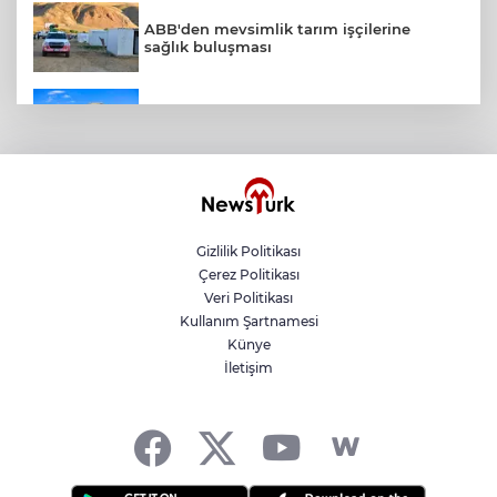
ABB'den mevsimlik tarım işçilerine
sağlık buluşması
ATA Çiftliği’nde karabuğday hasadı
başladı
Şampiyonlar, İETT ile İstanbul’da
Gizlilik Politikası
Çerez Politikası
Antalya Konyaaltı’nın merkez ve yayla
Veri Politikası
yolları yenilenecek
Kullanım Şartnamesi
Künye
İletişim
Balıkesir Büyükşehir altyapıda hız
kesmiyor