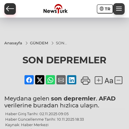
TR
a
Anasayfa
GÜNDEM
SON
DEPREMLER
SON DEPREMLER
Meydana gelen
son depremler
.
AFAD
verilerine buradan hızlıca ulaşın.
Haber Giriş Tarihi: 02.11.2025 09:05
Haber Güncellenme Tarihi: 10.11.2025 18:33
Kaynak: Haber Merkezi