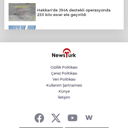
Hakkari'de JİHA destekli operasyonda
253 kilo esrar ele geçirildi
Yelkencilerin zorlu mücadelesi ilk günde
nefes kesti
Lukaku Fener’e mi, Beşiktaş’a mı geliyor?
Gizlilik Politikası
Çerez Politikası
Bakan Göktaş: Terörsüz Türkiye ile barışın
ve istikrarın güçlendiği gelecek
Veri Politikası
hedefliyoruz
Kullanım Şartnamesi
Künye
İletişim
Akın Gürlek: Örgüt silahları bırakacak,
mağaraları boşaltacak